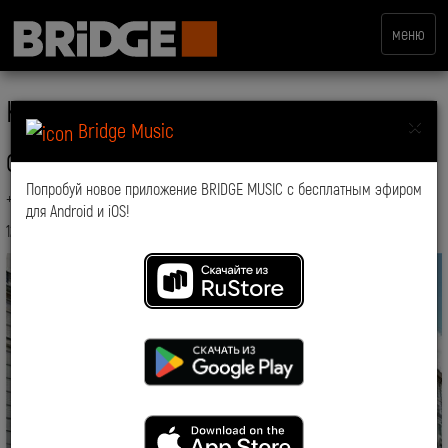
меню
Контакты
×
Bridge Music
ООО «Он-Медиа»
Попробуй новое приложение BRIDGE MUSIC с бесплатным эфиром
+7 495 234-51-97
для Android и iOS!
125252, Москва, Россия, Авиаконструктора Микояна, д. 12