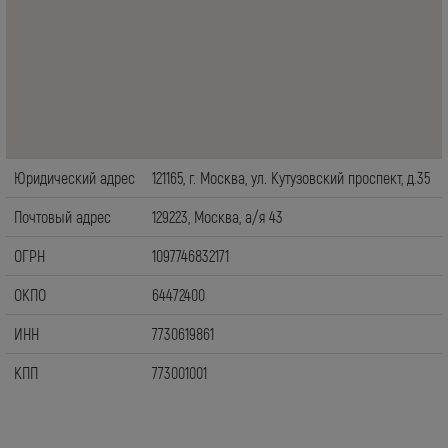
Юридический адрес
121165, г. Москва, ул. Кутузовский проспект, д.35
Почтовый адрес
129223, Москва, а/я 43
ОГРН
1097746832171
ОКПО
64472400
ИНН
7730619861
КПП
773001001