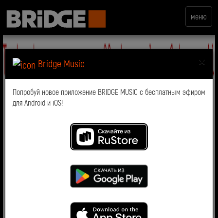
меню
×
Bridge Music
Попробуй новое приложение BRIDGE MUSIC с бесплатным эфиром
для Android и iOS!
BRIDGE MEDIA: итоги 2022
года!
Давайте подведем итоги минувшего года и вспомним,
сколько интересных событий у нас было. В этом году
мы:
-
запустили
новый, 8-й по счету телеканал
BABY TIME
,