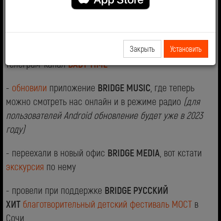
который транслирует контент для детей и их родителей
- запустили официальный телеграм-канал
BRIDGE
(в
котором вас собралось уже более 5000), а также
Закрыть
Установить
телеграм-канал
BABY TIME
-
обновили
приложение
BRIDGE MUSIC
, где теперь
можно смотреть нас онлайн и в режиме радио
(для
пользователей Android обновление будет уже в 2023
году)
- переехали в новый офис
BRIDGE MEDIA
, вот кстати
экскурсия
по нему
- провели при поддержке
BRIDGE РУССКИЙ
ХИТ
благотворительный детский фестиваль МОСТ
в
Сочи