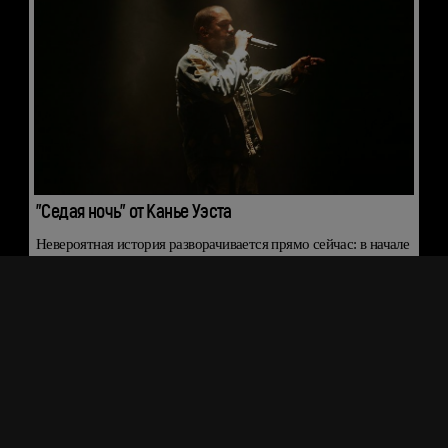
"Седая ночь" от Канье Уэста
Невероятная история разворачивается прямо сейчас: в начале
апреля в сети стал вирусным ролик, на котором Канье Уэст
якобы исполняет на грандиозном шоу в Лос-Анджелесе трек
"Седая ночь" Юры Шатунова.
15 апреля
ШОУ-БИЗНЕС