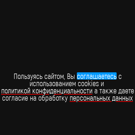
Премия "Виктория-2026"
Пользуясь сайтом, Вы
соглашаетесь
c
В Москве состоялась Российская национальная музыкальная
использованием cookies и
премия "Виктория", которая прошла при поддержке BRIDGE
политикой конфиденциальности
а также даете
РУССКИЙ ХИТ.
согласие на обработку
персональных данных
15 марта