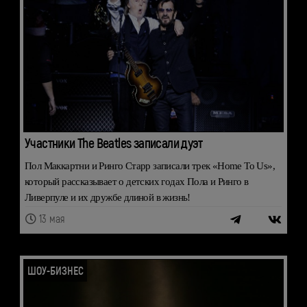
Участники The Beatles записали дуэт
Пол Маккартни и Ринго Старр записали трек «Home To Us»,
который рассказывает о детских годах Пола и Ринго в
Ливерпуле и их дружбе длиной в жизнь!
13 мая
ШОУ-БИЗНЕС