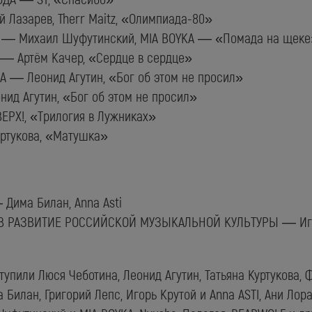
 Лазарев, Therr Maitz, «Олимпиада-80»
— Михаил Шуфутинский, MIA BOYKA — «Помада на щеке
— Артём Качер, «Сердце в сердце»
— Леонид Агутин, «Бог об этом не просил»
д Агутин, «Бог об этом не просил»
РХ!, «Трилогия в Лужниках»
ртукова, «Матушка»
има Билан, Anna Asti
 РАЗВИТИЕ РОССИЙСКОЙ МУЗЫКАЛЬНОЙ КУЛЬТУРЫ — Игор
тупили Люся Чеботина, Леонид Агутин, Татьяна Куртукова, 
Билан, Григорий Лепс, Игорь Крутой и Anna ASTI, Ани Лор