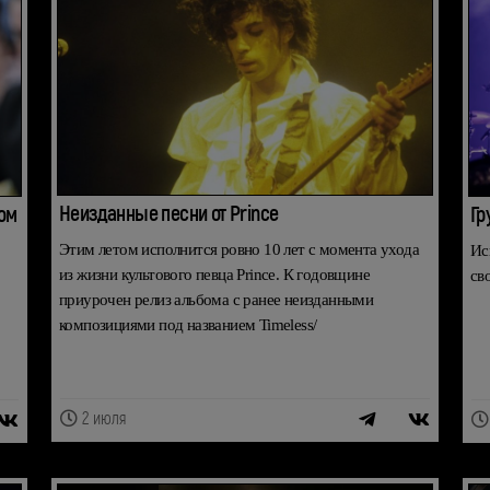
Неизданные песни от Prince
ом
Гр
Этим летом исполнится ровно 10 лет с момента ухода
Ис
из жизни культового певца Prince. К годовщине
св
приурочен релиз альбома с ранее неизданными
композициями под названием Timeless/
2 июля