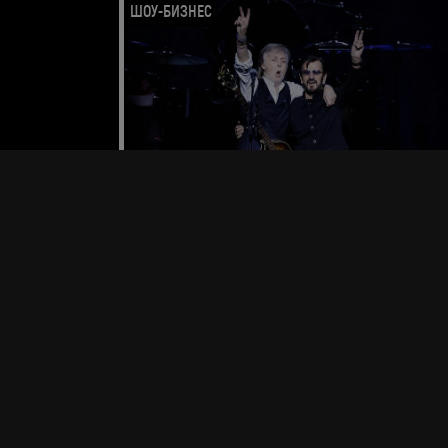
ШОУ-БИЗНЕС
Участники The Beatles записали дуэт
Пол Маккартни и Ринго Старр записали трек «Home 
Us», который рассказывает о детских годах Пола и
Ринго в Ливерпуле и их дружбе длиной в жизнь!
13 мая