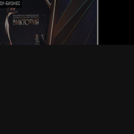
ОУ-БИЗНЕС
емия "Виктория-2026"
Москве состоялась Российская национальная
зыкальная премия "Виктория", которая прошла при
ддержке BRIDGE РУССКИЙ ХИТ.
15 марта