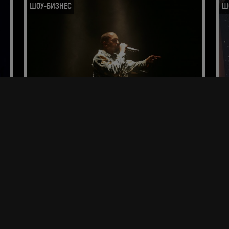
ШОУ-БИЗНЕС
Ш
"Седая ночь" от Канье Уэста
Пр
To
Невероятная история разворачивается прямо сейчас: в
В 
начале апреля в сети стал вирусным ролик, на котором
му
Канье Уэст якобы исполняет на грандиозном шоу в
по
Лос-Анджелесе трек "Седая ночь" Юры Шатунова.
15 апреля