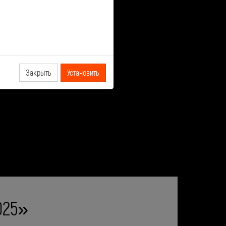
Закрыть
Установить
025»