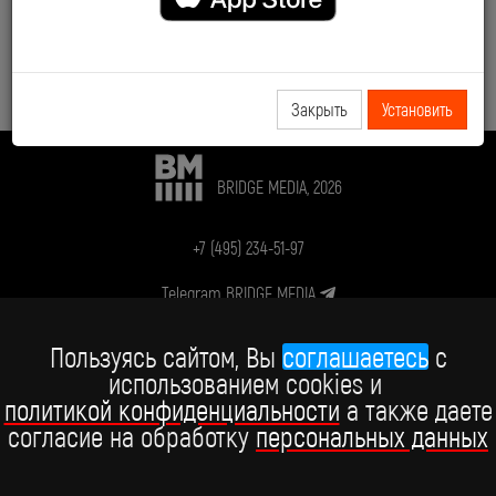
Закрыть
Установить
BRIDGE MEDIA, 2026
+7 (495) 234-51-97
Telegram BRIDGE MEDIA
Telegram BABY TIME
Пользуясь сайтом, Вы
соглашаетесь
c
использованием cookies и
ВКонтакте
политикой конфиденциальности
а также даете
YouTube
согласие на обработку
персональных данных