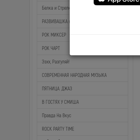
Белка и Стрелка
РАЗВИВАШКА на BABY TIME
РОК МИКСЕР
РОК ЧАРТ
Ээхх, Разгуляй!
СОВРЕМЕННАЯ НАРОДНАЯ МУЗЫКА
ПЯТНИЦА. ДЖАЗ
В ГОСТЯХ У СМИША
Правда На Вкус
ROCK PARTY TIME