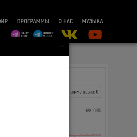
ФИР
ПРОГРАММЫ
О НАС
МУЗЫКА
×
комментарии: 0
10815