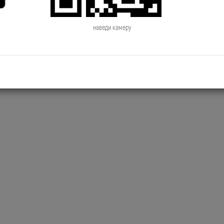
2019.06.28 NewsTime День Рождения
2019.06.27 NewsTime Новый к
Сосо Павлиашвили
Филиппа Киркорова
наведи камеру
2019.06.24 NewsTime Джиган снимает
2019.06.21 NewsTime Новый к
новый клип
Brainstorm