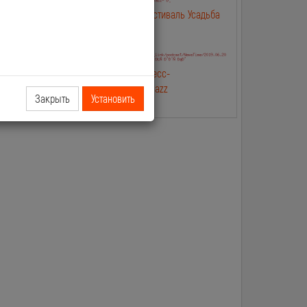
лип
2019.06.25 NewsTime Фестиваль Усадьба
Jazz в Москве
лип Касты и
2019.06.20 NewsTime Пресс-
конферениция Усадьба Jazz
Закрыть
Установить