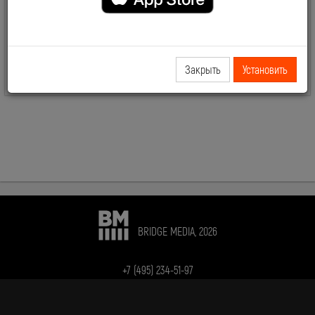
Основной эфир телеканала с разноформатной музыкой, лучшие
клипы всех времен и музыкальных направлений, переплетение
популярной музыки в ее лучшем виде с новинками и
композициями, которые уже успели стать классикой.
Закрыть
Установить
BRIDGE MEDIA, 2026
+7 (495) 234-51-97
Telegram BRIDGE MEDIA