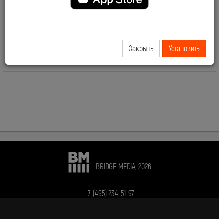
Основной эфир телеканалов BRIDGE.
Лучшие клипы всех времен и музыкальных направлений.
Переплетение популярной музыки, новинок и композиций,
успевших стать классикой.
Закрыть
Установить
BRIDGE MEDIA, 2026
+7 (495) 234-51-97
Telegram BRIDGE MEDIA