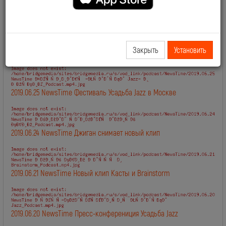
2019.06.28 NewsTime День Рождения Сосо Павлиашвили
Закрыть
Установить
2019.06.27 NewsTime Новый клип Филиппа Киркорова
2019.06.25 NewsTime Фестиваль Усадьба Jazz в Москве
2019.06.24 NewsTime Джиган снимает новый клип
2019.06.21 NewsTime Новый клип Касты и Brainstorm
2019.06.20 NewsTime Пресс-конферениция Усадьба Jazz