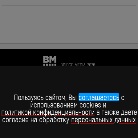
BRIDGE MEDIA, 2026
+7 (495) 234-51-97
Telegram BRIDGE MEDIA
Пользуясь сайтом, Вы
соглашаетесь
c
использованием cookies и
Telegram BABY TIME
политикой конфиденциальности
а также даете
согласие на обработку
персональных данных
ВКонтакте
YouTube