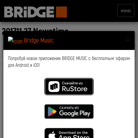
меню
2017.11.27 Newstime
×
Bridge Music
Все передачи
Попробуй новое приложение BRIDGE MUSIC с бесплатным эфиром
для Android и iOS!
комментарии: 0
2018-04-05 11:43:45
7305
Смотрите также: