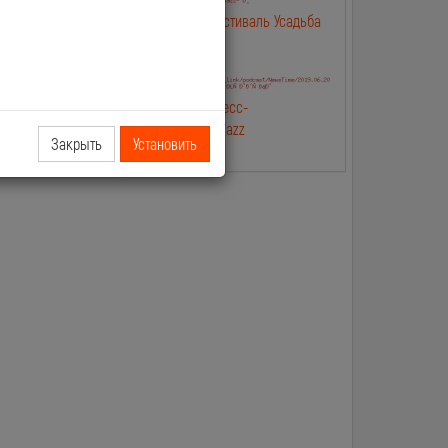
лип
2019.06.25 NewsTime Фестиваль Усадьба
Jazz в Москве
лип Касты и
2019.06.20 NewsTime Пресс-
конферениция Усадьба Jazz
Закрыть
Установить