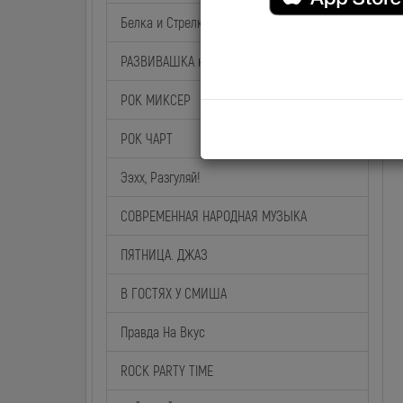
Белка и Стрелка
РАЗВИВАШКА на BABY TIME
РОК МИКСЕР
РОК ЧАРТ
Ээхх, Разгуляй!
СОВРЕМЕННАЯ НАРОДНАЯ МУЗЫКА
ПЯТНИЦА. ДЖАЗ
В ГОСТЯХ У СМИША
Правда На Вкус
ROCK PARTY TIME