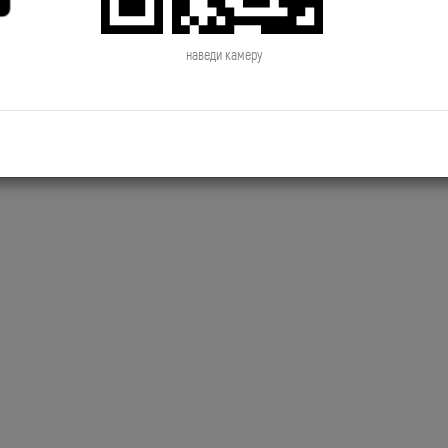
2019.06.28 NewsTime День Рождения
2019.06.27 NewsTime Новый к
Сосо Павлиашвили
Филиппа Киркорова
наведи камеру
2019.06.24 NewsTime Джиган снимает
2019.06.21 NewsTime Новый к
новый клип
Brainstorm