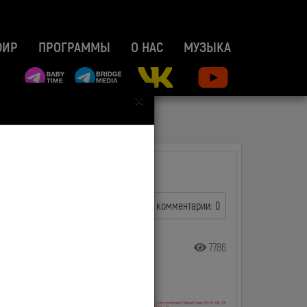
ФИР
ПРОГРАММЫ
О НАС
МУЗЫКА
×
комментарии: 0
7786