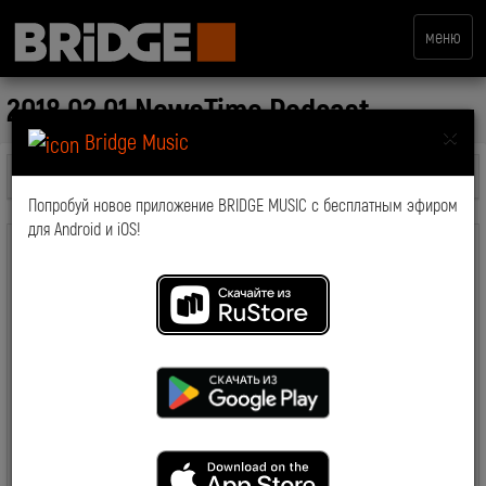
меню
2018.02.01 NewsTime Podcast
×
Bridge Music
Все передачи
Попробуй новое приложение BRIDGE MUSIC с бесплатным эфиром
для Android и iOS!
комментарии: 0
2018-04-05 11:43:47
8456
Смотрите также: