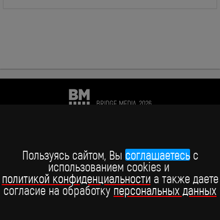
BRIDGE MEDIA, 2026
+7 (495) 234-51-97
Telegram BRIDGE MEDIA
Пользуясь сайтом, Вы
соглашаетесь
c
использованием cookies и
Telegram BABY TIME
политикой конфиденциальности
а также даете
согласие на обработку
персональных данных
ВКонтакте
YouTube