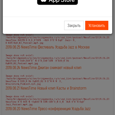
2019.06.28 NewsTime День Рождения Сосо Павлиашвили
Закрыть
Установить
2019.06.27 NewsTime Новый клип Филиппа Киркорова
2019.06.25 NewsTime Фестиваль Усадьба Jazz в Москве
2019.06.24 NewsTime Джиган снимает новый клип
2019.06.21 NewsTime Новый клип Касты и Brainstorm
2019.06.20 NewsTime Пресс-конферениция Усадьба Jazz