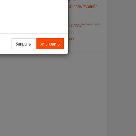
лип
2019.06.25 NewsTime Фестиваль Усадьба
Jazz в Москве
лип Касты и
2019.06.20 NewsTime Пресс-
конферениция Усадьба Jazz
Закрыть
Установить