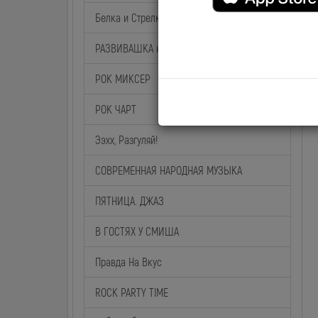
Белка и Стрелка
РАЗВИВАШКА на BABY TIME
РОК МИКСЕР
РОК ЧАРТ
Ээхх, Разгуляй!
СОВРЕМЕННАЯ НАРОДНАЯ МУЗЫКА
ПЯТНИЦА. ДЖАЗ
В ГОСТЯХ У СМИША
Правда На Вкус
ROCK PARTY TIME