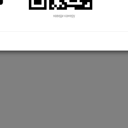
2019.06.28 NewsTime День Рождения
2019.06.27 NewsTime Новый к
Сосо Павлиашвили
Филиппа Киркорова
наведи камеру
2019.06.24 NewsTime Джиган снимает
2019.06.21 NewsTime Новый к
новый клип
Brainstorm