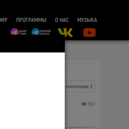
ФИР
ПРОГРАММЫ
О НАС
МУЗЫКА
×
комментарии: 0
7803