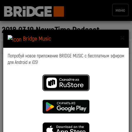
меню
2018.03.19 NewsTime Podcast
×
Bridge Music
Все передачи
Попробуй новое приложение BRIDGE MUSIC с бесплатным эфиром
для Android и iOS!
комментарии: 0
2018-04-05 11:43:49
8181
Смотрите также: