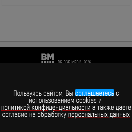
BRIDGE MEDIA, 2026
+7 (495) 234-51-97
Telegram BRIDGE MEDIA
Пользуясь сайтом, Вы
соглашаетесь
c
использованием cookies и
Telegram BABY TIME
политикой конфиденциальности
а также даете
согласие на обработку
персональных данных
ВКонтакте
YouTube