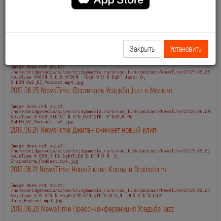
2019.06.28 NewsTime День Рождения Сосо Павлиашвили
Закрыть
Установить
2019.06.27 NewsTime Новый клип Филиппа Киркорова
2019.06.25 NewsTime Фестиваль Усадьба Jazz в Москве
2019.06.24 NewsTime Джиган снимает новый клип
2019.06.21 NewsTime Новый клип Касты и Brainstorm
2019.06.20 NewsTime Пресс-конферениция Усадьба Jazz