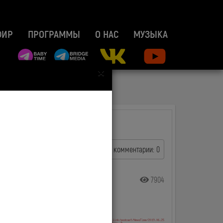
ФИР
ПРОГРАММЫ
О НАС
МУЗЫКА
×
комментарии: 0
7904