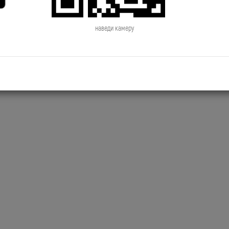
2019.06.28 NewsTime День Рождения
2019.06.27 NewsTime Новый к
Сосо Павлиашвили
Филиппа Киркорова
наведи камеру
2019.06.24 NewsTime Джиган снимает
2019.06.21 NewsTime Новый к
новый клип
Brainstorm