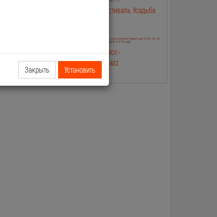
лип
2019.06.25 NewsTime Фестиваль Усадьба
Jazz в Москве
лип Касты и
2019.06.20 NewsTime Пресс-
конферениция Усадьба Jazz
Закрыть
Установить