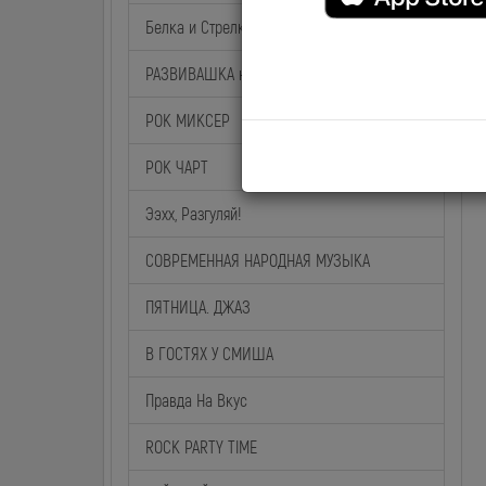
Белка и Стрелка
РАЗВИВАШКА на BABY TIME
РОК МИКСЕР
РОК ЧАРТ
Ээхх, Разгуляй!
СОВРЕМЕННАЯ НАРОДНАЯ МУЗЫКА
ПЯТНИЦА. ДЖАЗ
В ГОСТЯХ У СМИША
Правда На Вкус
ROCK PARTY TIME