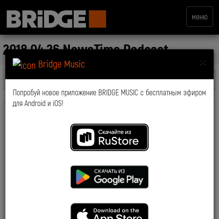
меню
2018.04.26 NewsTime Podcast
×
Bridge Music
Все передачи
Попробуй новое приложение BRIDGE MUSIC с бесплатным эфиром
для Android и iOS!
комментарии: 0
2018-04-27 17:01:56
7069
Смотрите также: