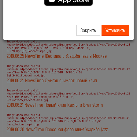
2019.06.28 NewsTime День Рождения Сосо Павлиашвили
Закрыть
Установить
2019.06.27 NewsTime Новый клип Филиппа Киркорова
2019.06.25 NewsTime Фестиваль Усадьба Jazz в Москве
2019.06.24 NewsTime Джиган снимает новый клип
2019.06.21 NewsTime Новый клип Касты и Brainstorm
2019.06.20 NewsTime Пресс-конферениция Усадьба Jazz