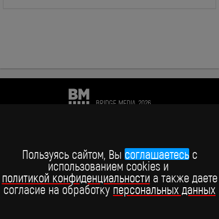
BRIDGE MEDIA, 2026
+7 (495) 234-51-97
Telegram BRIDGE MEDIA
Пользуясь сайтом, Вы
соглашаетесь
c
использованием cookies и
Telegram BABY TIME
политикой конфиденциальности
а также даете
согласие на обработку
персональных данных
ВКонтакте
YouTube