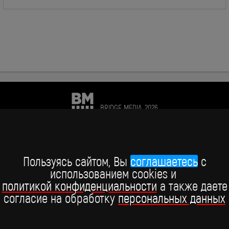
BRIDGE MEDIA, 2026
+7 (495) 234-51-97
Telegram BRIDGE MEDIA
Пользуясь сайтом, Вы
соглашаетесь
c
использованием cookies и
Telegram BABY TIME
политикой конфиденциальности
а также даете
согласие на обработку
персональных данных
ВКонтакте
YouTube