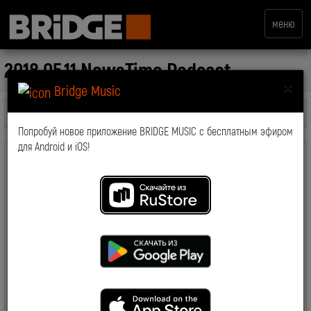
меню
2018.05.11 NewsTime Podcast
×
Bridge Music
Все передачи
Попробуй новое приложение BRIDGE MUSIC с бесплатным эфиром
для Android и iOS!
комментарии: 0
2018-05-18 19:04:12
7600
Смотрите также: