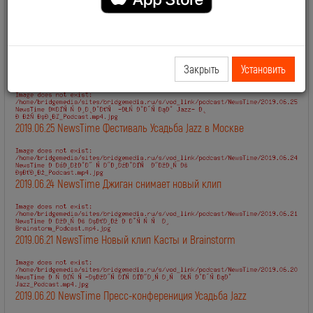
2019.06.28 NewsTime День Рождения Сосо Павлиашвили
Закрыть
Установить
2019.06.27 NewsTime Новый клип Филиппа Киркорова
2019.06.25 NewsTime Фестиваль Усадьба Jazz в Москве
2019.06.24 NewsTime Джиган снимает новый клип
2019.06.21 NewsTime Новый клип Касты и Brainstorm
2019.06.20 NewsTime Пресс-конферениция Усадьба Jazz