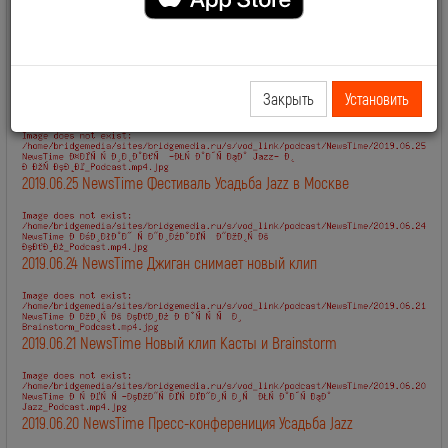
2019.06.28 NewsTime День Рождения Сосо Павлиашвили
Закрыть
Установить
2019.06.27 NewsTime Новый клип Филиппа Киркорова
2019.06.25 NewsTime Фестиваль Усадьба Jazz в Москве
2019.06.24 NewsTime Джиган снимает новый клип
2019.06.21 NewsTime Новый клип Касты и Brainstorm
2019.06.20 NewsTime Пресс-конферениция Усадьба Jazz