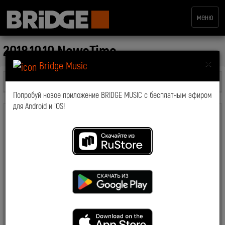
меню
2018.10.10 NewsTime
×
Bridge Music
Все передачи
Попробуй новое приложение BRIDGE MUSIC с бесплатным эфиром
для Android и iOS!
комментарии: 0
2019-03-19 15:07:05
7955
Смотрите также: