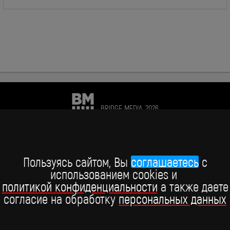
BRIDGE MEDIA, 2026
+7 (495) 234-51-97
Telegram BRIDGE MEDIA
Пользуясь сайтом, Вы
соглашаетесь
c
использованием cookies и
Telegram BABY TIME
политикой конфиденциальности
а также даете
согласие на обработку
персональных данных
ВКонтакте
YouTube