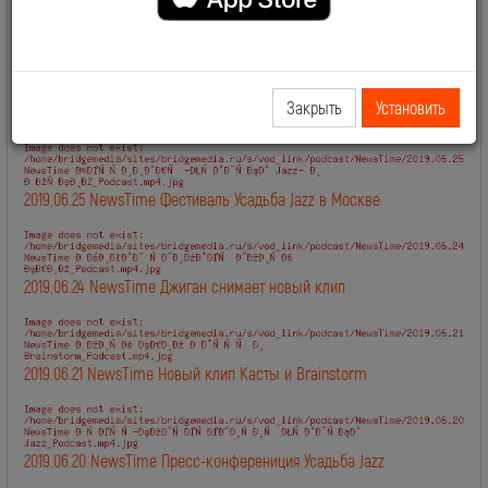
2019.06.28 NewsTime День Рождения Сосо Павлиашвили
Закрыть
Установить
2019.06.27 NewsTime Новый клип Филиппа Киркорова
2019.06.25 NewsTime Фестиваль Усадьба Jazz в Москве
2019.06.24 NewsTime Джиган снимает новый клип
2019.06.21 NewsTime Новый клип Касты и Brainstorm
2019.06.20 NewsTime Пресс-конферениция Усадьба Jazz