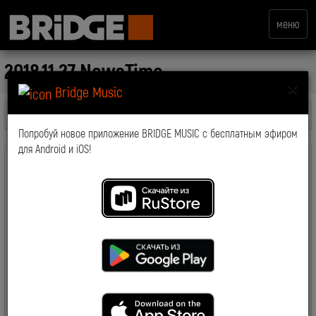
меню
2018.11.27 NewsTime
×
Bridge Music
Все передачи
Попробуй новое приложение BRIDGE MUSIC с бесплатным эфиром
для Android и iOS!
комментарии: 0
2019-03-19 15:09:20
7667
Смотрите также: