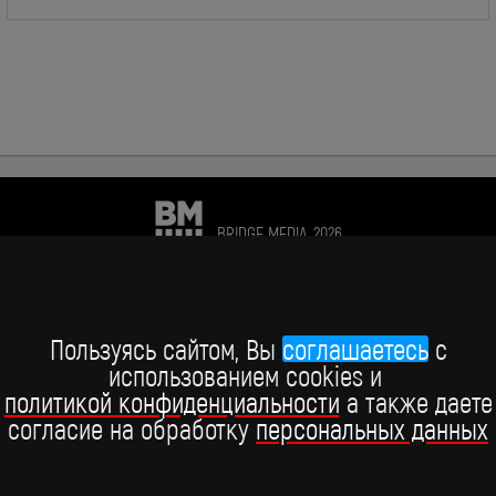
BRIDGE MEDIA, 2026
+7 (495) 234-51-97
Telegram BRIDGE MEDIA
Пользуясь сайтом, Вы
соглашаетесь
c
использованием cookies и
Telegram BABY TIME
политикой конфиденциальности
а также даете
согласие на обработку
персональных данных
ВКонтакте
YouTube