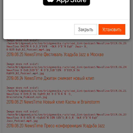
2019.06.28 NewsTime День Рождения Сосо Павлиашвили
Закрыть
Установить
2019.06.27 NewsTime Новый клип Филиппа Киркорова
2019.06.25 NewsTime Фестиваль Усадьба Jazz в Москве
2019.06.24 NewsTime Джиган снимает новый клип
2019.06.21 NewsTime Новый клип Касты и Brainstorm
2019.06.20 NewsTime Пресс-конферениция Усадьба Jazz