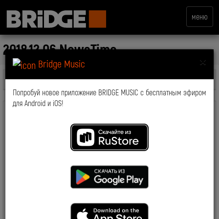
меню
2018.12.06 NewsTime
×
Bridge Music
Все передачи
Попробуй новое приложение BRIDGE MUSIC с бесплатным эфиром
для Android и iOS!
комментарии: 0
2019-03-19 15:09:42
8508
Смотрите также: