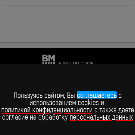
BRIDGE MEDIA, 2026
+7 (495) 234-51-97
Telegram BRIDGE MEDIA
Пользуясь сайтом, Вы
соглашаетесь
c
использованием cookies и
Telegram BABY TIME
политикой конфиденциальности
а также даете
согласие на обработку
персональных данных
ВКонтакте
YouTube