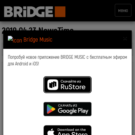
меню
2019.04.23 NewsTime
×
Bridge Music
Все передачи
Попробуй новое приложение BRIDGE MUSIC с бесплатным эфиром
для Android и iOS!
комментарии: 0
2019-05-16 15:26:57
7037
Смотрите также: