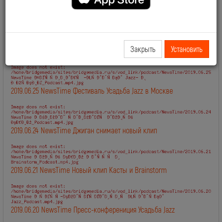
2019.06.28 NewsTime День Рождения Сосо Павлиашвили
Закрыть
Установить
2019.06.27 NewsTime Новый клип Филиппа Киркорова
2019.06.25 NewsTime Фестиваль Усадьба Jazz в Москве
2019.06.24 NewsTime Джиган снимает новый клип
2019.06.21 NewsTime Новый клип Касты и Brainstorm
2019.06.20 NewsTime Пресс-конферениция Усадьба Jazz