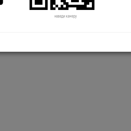
2019.06.28 NewsTime День Рождения
2019.06.27 NewsTime Новый к
Сосо Павлиашвили
Филиппа Киркорова
наведи камеру
2019.06.24 NewsTime Джиган снимает
2019.06.21 NewsTime Новый к
новый клип
Brainstorm