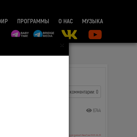
ФИР
ПРОГРАММЫ
О НАС
МУЗЫКА
×
комментарии: 0
6744