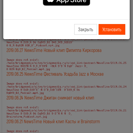
Смотрите также:
2019.06.28 NewsTime День Рождения Сосо Павлиашвили
Закрыть
Установить
2019.06.27 NewsTime Новый клип Филиппа Киркорова
2019.06.25 NewsTime Фестиваль Усадьба Jazz в Москве
2019.06.24 NewsTime Джиган снимает новый клип
2019.06.21 NewsTime Новый клип Касты и Brainstorm