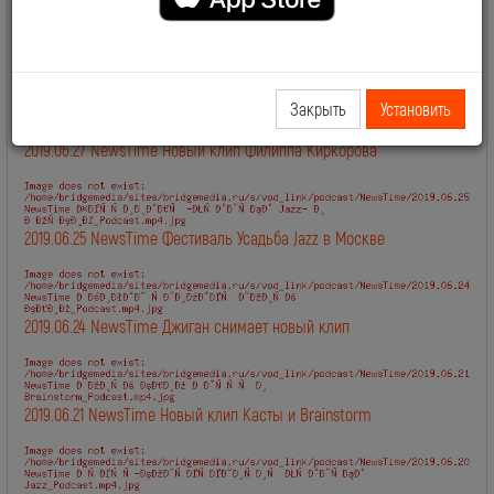
2019.06.28 NewsTime День Рождения Сосо Павлиашвили
Закрыть
Установить
2019.06.27 NewsTime Новый клип Филиппа Киркорова
2019.06.25 NewsTime Фестиваль Усадьба Jazz в Москве
2019.06.24 NewsTime Джиган снимает новый клип
2019.06.21 NewsTime Новый клип Касты и Brainstorm