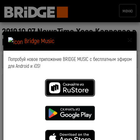
меню
2019.10.07 NewsTime Хосе Каррерас в
×
Москве
Bridge Music
Попробуй новое приложение BRIDGE MUSIC с бесплатным эфиром
Все передачи
для Android и iOS!
комментарии: 0
2019-10-15 12:43:51
6248
Смотрите также: