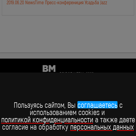
2019.06.20 NewsTime Пресс-конферениция Усадьба Jazz
BRIDGE MEDIA, 2026
+7 (495) 234-51-97
Telegram BRIDGE MEDIA
Пользуясь сайтом, Вы
соглашаетесь
c
использованием cookies и
Telegram BABY TIME
политикой конфиденциальности
а также даете
согласие на обработку
персональных данных
ВКонтакте